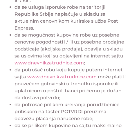
artikal;
da se usluga isporuke robe na teritoriji
Republike Srbije naplaćuje u skladu sa
aktuelnim cenovnikom kurirske službe Post
Express.
da se mogućnost kupovine robe uz posebne
cenovne pogodnosti i ∕ ili uz posebne prodajne
podsticaje (akcijska prodaja), obavlja u skladu
sa uslovima koji su objavljeni na internet sajtu
www.dnevnikzatrudnice.com
;
da potrošač robu koju kupuje putem internet
sajta
www.dnevnikzatrudnice.com
može platiti
pouzećem gotovinski u trenutku isporuke ili
uplatnicom u pošti ili banci pri čemu je dužan
da dostavi potvrdu;
da potrošač prilikom kreiranja porudžbenice
pritiskom na taster POTVRDI preuzima
obavezu plaćanja naručene robe;
da se prilikom kupovine na sajtu maksimalno