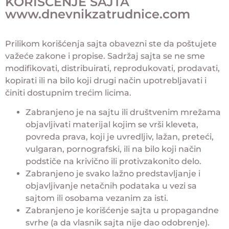
KORIŠĆENJE SAJTA
www.dnevnikzatrudnice.com
Prilikom korišćenja sajta obavezni ste da poštujete
važeće zakone i propise. Sadržaj sajta se ne sme
modifikovati, distribuirati, reprodukovati, prodavati,
kopirati ili na bilo koji drugi način upotrebljavati i
činiti dostupnim trećim licima.
Zabranjeno je na sajtu ili društvenim mrežama
objavljivati materijal kojim se vrši kleveta,
povreda prava, koji je uvredljiv, lažan, preteći,
vulgaran, pornografski, ili na bilo koji način
podstiče na krivično ili protivzakonito delo.
Zabranjeno je svako lažno predstavljanje i
objavljivanje netačnih podataka u vezi sa
sajtom ili osobama vezanim za isti.
Zabranjeno je korišćenje sajta u propagandne
svrhe (a da vlasnik sajta nije dao odobrenje).