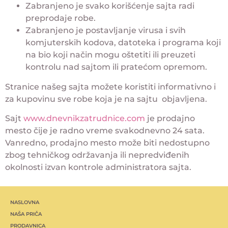
Zabranjeno je svako korišćenje sajta radi
preprodaje robe.
Zabranjeno je postavljanje virusa i svih
komjuterskih kodova, datoteka i programa koji
na bio koji način mogu oštetiti ili preuzeti
kontrolu nad sajtom ili pratećom opremom.
Stranice našeg sajta možete koristiti informativno i
za kupovinu sve robe koja je na sajtu objavljena.
Sajt
www.dnevnikzatrudnice.com
je prodajno
mesto čije je radno vreme svakodnevno 24 sata.
Vanredno, prodajno mesto može biti nedostupno
zbog tehničkog održavanja ili nepredviđenih
okolnosti izvan kontrole administratora sajta.
NASLOVNA
NAŠA PRIČA
PRODAVNICA