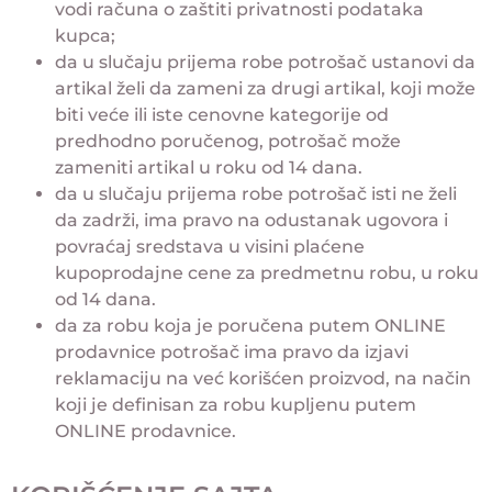
vodi računa o zaštiti privatnosti podataka
kupca;
da u slučaju prijema robe potrošač ustanovi da
artikal želi da zameni za drugi artikal, koji može
biti veće ili iste cenovne kategorije od
predhodno poručenog, potrošač može
zameniti artikal u roku od 14 dana.
da u slučaju prijema robe potrošač isti ne želi
da zadrži, ima pravo na odustanak ugovora i
povraćaj sredstava u visini plaćene
kupoprodajne cene za predmetnu robu, u roku
od 14 dana.
da za robu koja je poručena putem ONLINE
prodavnice potrošač ima pravo da izjavi
reklamaciju na već korišćen proizvod, na način
koji je definisan za robu kupljenu putem
ONLINE prodavnice.