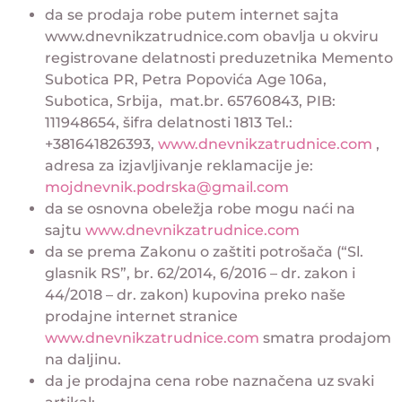
da se prodaja robe putem internet sajta
www.dnevnikzatrudnice.com obavlja u okviru
registrovane delatnosti preduzetnika Memento
Subotica PR, Petra Popovića Age 106a,
Subotica, Srbija, mat.br. 65760843, PIB:
111948654, šifra delatnosti 1813 Tel.:
+381641826393,
www.dnevnikzatrudnice.com
,
adresa za izjavljivanje reklamacije je:
mojdnevnik.podrska@gmail.com
da se osnovna obeležja robe mogu naći na
sajtu
www.dnevnikzatrudnice.com
da se prema Zakonu o zaštiti potrošača (“Sl.
glasnik RS”, br. 62/2014, 6/2016 – dr. zakon i
44/2018 – dr. zakon) kupovina preko naše
prodajne internet stranice
www.dnevnikzatrudnice.com
smatra prodajom
na daljinu.
da je prodajna cena robe naznačena uz svaki