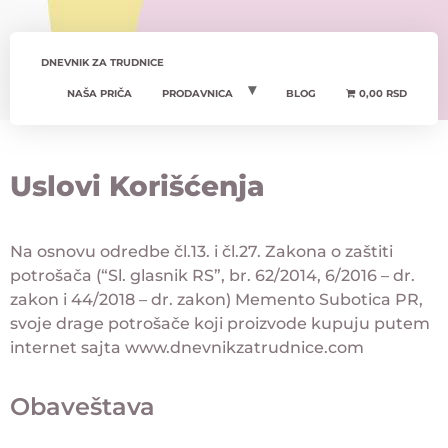
DNEVNIK ZA TRUDNICE
NAŠA PRIČA
PRODAVNICA
BLOG
0,00 RSD
Uslovi Korišćenja
Na osnovu odredbe čl.13. i čl.27. Zakona o zaštiti
potrošača (“Sl. glasnik RS”, br. 62/2014, 6/2016 – dr.
zakon i 44/2018 – dr. zakon) Memento Subotica PR,
svoje drage potrošače koji proizvode kupuju putem
internet sajta www.dnevnikzatrudnice.com
Obaveštava