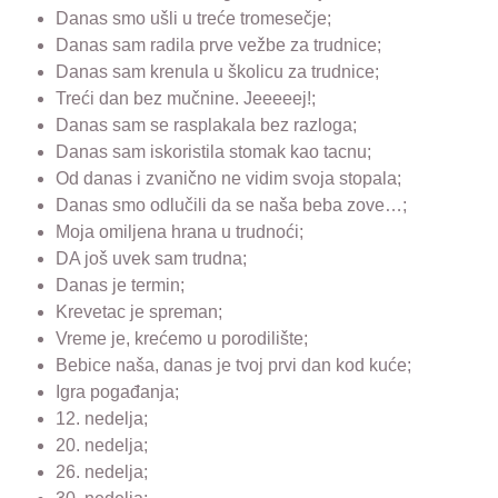
Danas smo ušli u treće tromesečje;
Danas sam radila prve vežbe za trudnice;
Danas sam krenula u školicu za trudnice;
Treći dan bez mučnine. Jeeeeej!;
Danas sam se rasplakala bez razloga;
Danas sam iskoristila stomak kao tacnu;
Od danas i zvanično ne vidim svoja stopala;
Danas smo odlučili da se naša beba zove…;
Moja omiljena hrana u trudnoći;
DA još uvek sam trudna;
Danas je termin;
Krevetac je spreman;
Vreme je, krećemo u porodilište;
Bebice naša, danas je tvoj prvi dan kod kuće;
Igra pogađanja;
12. nedelja;
20. nedelja;
26. nedelja;