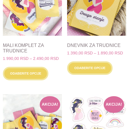
izabrane
na
stranici
proizvoda.
MALI KOMPLET ZA
DNEVNIK ZA TRUDNICE
TRUDNICE
Ra
1.390,00
RSD
–
1.890,00
RSD
Raspon
1.990,00
RSD
–
2.490,00
RSD
cen
Ovaj
cena:
od
Ovaj
proizvo
ODABERITE OPCIJE
od
1.3
proizvod
ODABERITE OPCIJE
ima
1.990,00 RSD
do
ima
do
više
1.8
više
2.490,00 RSD
varijanti
varijanti.
Opcije
Opcije
mogu
AKCIJA!
AKCIJA!
mogu
biti
biti
izabran
izabrane
na
na