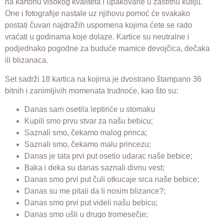
na kartonu visokog kvaliteta i upakovane u zaštitnu kutiju.
One i fotografije nastale uz njihovu pomoć će svakako
postati čuvari najdražih uspomena kojima ćete se rado
vraćati u godinama koje dolaze. Kartice su neutralne i
podjednako pogodne za buduće mamice devojčica, dečaka
ili blizanaca.
Set sadrži 18 kartica na kojima je dvostrano štampano 36
bitnih i zanimljivih momenata trudnoće, kao što su:
Danas sam osetila leptiriće u stomaku
Kupili smo prvu stvar za našu bebicu;
Saznali smo, čekamo malog princa;
Saznali smo, čekamo malu princezu;
Danas je tata prvi put osetio udarac naše bebice;
Baka i deka su danas saznali divnu vest;
Danas smo prvi put čuli otkucaje srca naše bebice;
Danas su me pitali da li nosim blizance?;
Danas smo prvi put videli našu bebicu;
Danas smo ušli u drugo tromesečje;