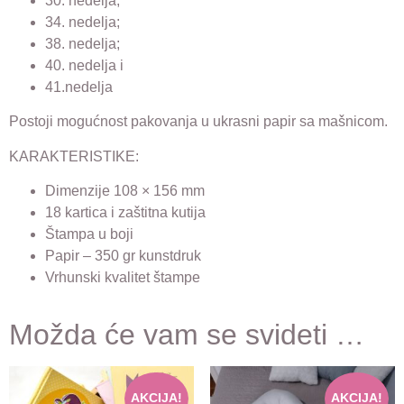
30. nedelja;
34. nedelja;
38. nedelja;
40. nedelja i
41.nedelja
Postoji mogućnost pakovanja u ukrasni papir sa mašnicom.
KARAKTERISTIKE:
Dimenzije 108 × 156 mm
18 kartica i zaštitna kutija
Štampa u boji
Papir – 350 gr kunstdruk
Vrhunski kvalitet štampe
Možda će vam se svideti …
AKCIJA!
AKCIJA!