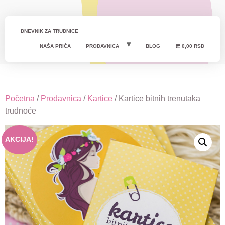
DNEVNIK ZA TRUDNICE
NAŠA PRIČA
PRODAVNICA
BLOG
0,00 RSD
Početna
/
Prodavnica
/
Kartice
/ Kartice bitnih trenutaka
trudnoće
AKCIJA!