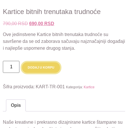
Kartice bitnih trenutaka trudnoće
Originalna
Trenutna
790,00
RSD
690,00
RSD
cena
cena
Ove jedinstvene Kartice bitnih trenutaka trudnoće su
je
je:
savršene da se od zaborava sačuvaju najznačajniji događaji
bila:
690,00 RSD.
i najlepše uspomene drugog stanja.
790,00 RSD.
Kartice
bitnih
DODAJ U KORPU
trenutaka
trudnoće
količina
Šifra proizvoda:
KART-TR-001
Kategorija:
Kartice
Opis
Naše kreativne i prekrasno dizajnirane kartice štampane su