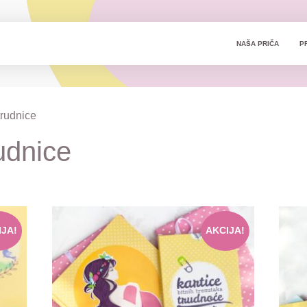
NAŠA PRIČA
P
trudnice
udnice
IJA!
AKCIJA!