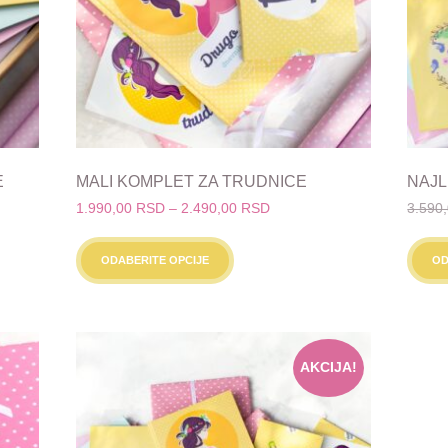
E
MALI KOMPLET ZA TRUDNICE
NAJL
Raspon
1.990,00
RSD
–
2.490,00
RSD
3.590
cena:
Ovaj
od
proizvod
ODABERITE OPCIJE
OD
SD.
1.990,00 RSD
ima
do
više
2.490,00 RSD
varijanti.
Opcije
AKCIJA!
mogu
biti
izabrane