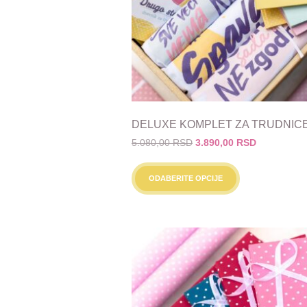
DELUXE KOMPLET ZA TRUDNIC
Originalna
Trenutna
5.080,00
RSD
3.890,00
RSD
cena
cena
Ovaj
je
je:
proizvod
ODABERITE OPCIJE
bila:
3.890,00 R
ima
5.080,00 RSD.
više
varijanti.
Opcije
mogu
biti
izabrane